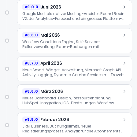
Juni 2026
v9.0.0
Google Meet als nativer Meeting-Anbieter, Round Robin
V2, der Analytics-Forecast und ein grosses Plattform-
Upgrade auf CakePHP 4 / PHP 8.2.
Mai 2026
v8.8.0
Workflow Conditions Engine, Self-Service-
Rollenverwaltung, Raum-Buchungen mit
Ressourcenplanung, neue Provider für den US-Markt
und ein gemeinsamer Sicherheits-Sweep mit
Grayscale.
April 2026
v8.7.0
Neue Smart-Widget-Verwaltung, Microsoft Graph API
Activity Logging, Dynamic Combo Services mit Travel-
Time-Matrix, GTM Self-Service und HTML-Code-Editor
für E-Mails.
März 2026
v8.6.0
Neues Dashboard-Design, Ressourcenplanung,
HubSpot-Integration, ICS-Einstellungen, Workflow-
Editor-Verbesserungen und Cross-Selling im Smart
Widget.
Februar 2026
v8.5.0
JRNI Business, Buchungslimits, neuer
Registrierungsprozess, Analytik für alle Abonnements
und granulare Berechtigungen.